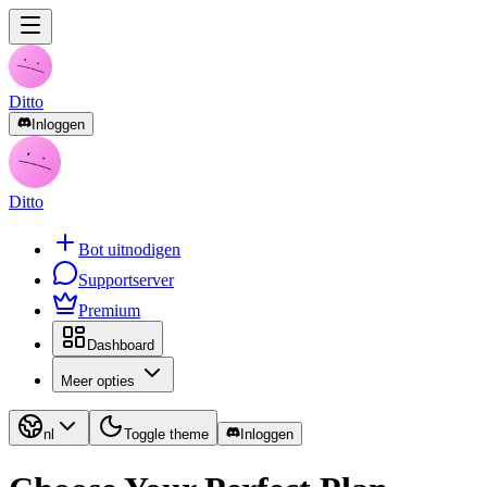
Ditto
Inloggen
Ditto
Bot uitnodigen
Supportserver
Premium
Dashboard
Meer opties
nl
Toggle theme
Inloggen