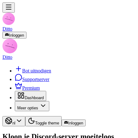
Ditto
Inloggen
Ditto
Bot uitnodigen
Supportserver
Premium
Dashboard
Meer opties
nl
Toggle theme
Inloggen
Kloon je Discord-server
moeiteloos