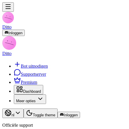
Ditto
Inloggen
Ditto
Bot uitnodigen
Supportserver
Premium
Dashboard
Meer opties
nl
Toggle theme
Inloggen
Officiële support