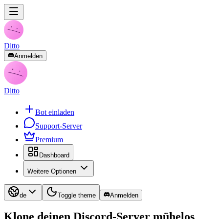
Ditto
Anmelden
Ditto
Bot einladen
Support-Server
Premium
Dashboard
Weitere Optionen
de
Toggle theme
Anmelden
Klone deinen Discord-Server
mühelos