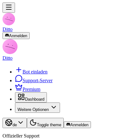
Ditto
Anmelden
Ditto
Bot einladen
Support-Server
Premium
Dashboard
Weitere Optionen
de
Toggle theme
Anmelden
Offizieller Support