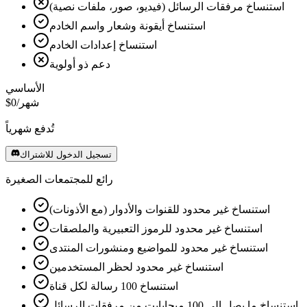
استنساخ مرفقات الرسائل (فيديو، صور، ملفات نصية)
استنساخ أيقونة وشعار واسم الخادم
استنساخ إعدادات الخادم
دعم ذو أولوية
الأساسي
/شهر
$0
تُدفع شهرياً
تسجيل الدخول للاشتراك
رائع للمجتمعات الصغيرة
استنساخ غير محدود للقنوات والأدوار (مع الأذونات)
استنساخ غير محدود للرموز التعبيرية والملصقات
استنساخ غير محدود للمواضيع ومنشورات المنتدى
استنساخ غير محدود لحظر المستخدمين
استنساخ 100 رسالة لكل قناة
استنساخ ما يصل إلى 100 ميجابايت من مرفقات الرسائل