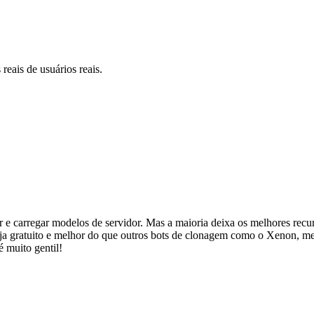
eais de usuários reais.
ar e carregar modelos de servidor. Mas a maioria deixa os melhores re
 seja gratuito e melhor do que outros bots de clonagem como o Xenon,
é muito gentil!