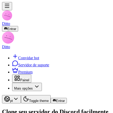
Ditto
Entrar
Ditto
Convidar bot
Servidor de suporte
Premium
Painel
Mais opções
pt
Toggle theme
Entrar
Clone seu servidor do Discord
facilmente